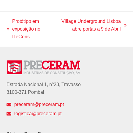
a
n
w
i
o
c
s
i
n
u
e
t
t
k
t
b
a
t
e
u
o
g
e
d
b
Protótipo em
Village Underground Lisboa
o
r
r
I
e
next
exposição no
abre portas a 9 de Abril
k
a
n
previous
m
post:
ITeCons
post:
Estrada Nacional 1, nº23, Travasso
3100-371 Pombal
preceram@preceram.pt
logistica@preceram.pt