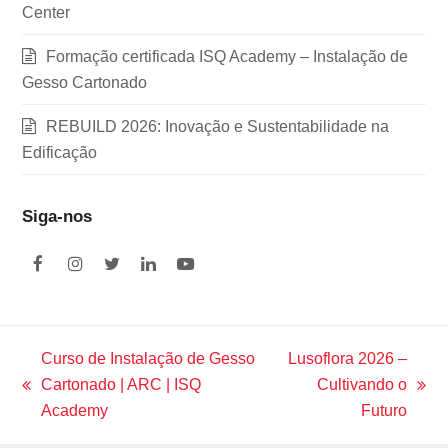
Center
Formação certificada ISQ Academy – Instalação de
Gesso Cartonado
REBUILD 2026: Inovação e Sustentabilidade na
Edificação
Siga-nos
F
I
T
L
Y
a
n
w
i
o
c
s
i
n
u
e
t
t
k
t
b
a
t
e
u
o
g
e
d
b
Curso de Instalação de Gesso
Lusoflora 2026 –
o
r
r
I
e
Cartonado | ARC | ISQ
Cultivando o
k
a
n
previous
next
m
Academy
Futuro
post:
post: