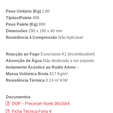
Peso Unitário (Kg)
1,80
Tijolos/Palete
486
Peso Palete (Kg)
890
Dimensões
290 x 190 x 40 mm
Resistência à Compressão
Não Aplicável
Reacção ao Fogo
Euroclasse A1 (Incombustível)
Absorção de Água
Não destinado a ser exposto
Isolamento Acústico ao Ruído Aéreo
–
Massa Volúmica Bruta
817 Kg/m³
Resistência Térmica
0.14 m² K/W
Documentos
DOP – Preceram Norte 30x20x4
Ficha Técnica Forra 4