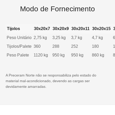
Modo de Fornecimento
Tijolos
30x20x7
30x20x9
30x20x11
30x20x15
Peso Unitário
2,75 kg
3,25 kg
3,7 kg
4,7 kg
6
Tijolos/Palete
360
288
252
180
Peso Palete
1120 kg
950 kg
950 kg
860 kg
A Preceram Norte não se responsabiliza pelo estado do
material mal-acondicionado, devendo as cargas ser
devidamente amarradas.