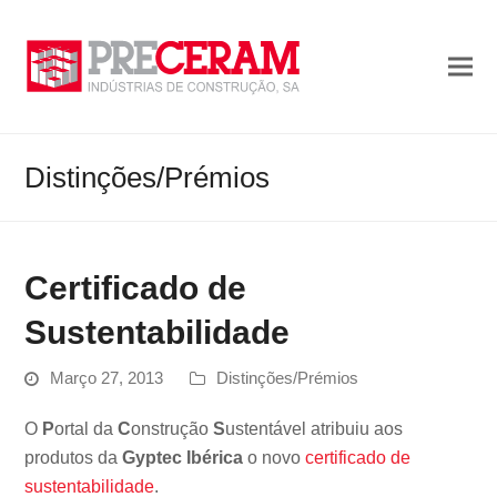
Distinções/Prémios
Certificado de
Sustentabilidade
Março 27, 2013
Distinções/Prémios
O
P
ortal da
C
onstrução
S
ustentável atribuiu aos
produtos da
Gyptec Ibérica
o novo
certificado de
sustentabilidade
.