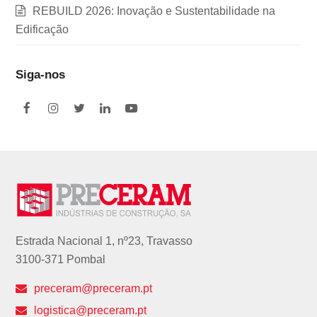
REBUILD 2026: Inovação e Sustentabilidade na
Edificação
Siga-nos
F
I
T
L
Y
a
n
w
i
o
c
s
i
n
u
e
t
t
k
t
b
a
t
e
u
o
g
e
d
b
o
r
r
I
e
k
a
n
m
Estrada Nacional 1, nº23, Travasso
3100-371 Pombal
preceram@preceram.pt
logistica@preceram.pt