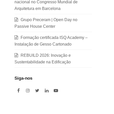
nacional no Congresso Mundial de
Arquitetura em Barcelona
Grupo Preceram | Open Day no
Passive House Center
Formação certificada ISQ Academy –
Instalação de Gesso Cartonado
REBUILD 2026: Inovação e
Sustentabilidade na Edificação
Siga-nos
F
I
T
L
Y
a
n
w
i
o
c
s
i
n
u
e
t
t
k
t
b
a
t
e
u
o
g
e
d
b