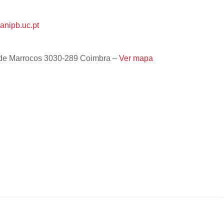
nipb.uc.pt
l de Marrocos 3030-289 Coimbra –
Ver mapa