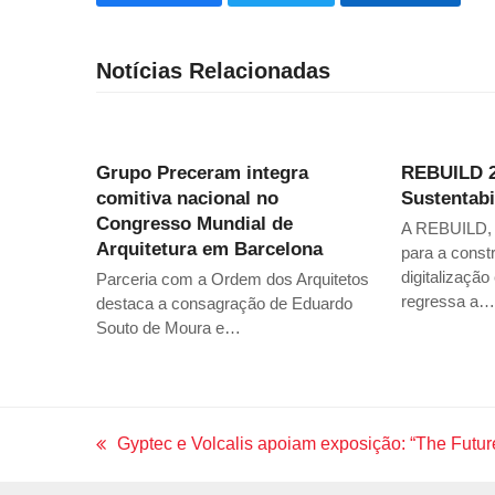
Notícias Relacionadas
Grupo Preceram integra
REBUILD 2
comitiva nacional no
Sustentabi
Congresso Mundial de
A REBUILD, f
Arquitetura em Barcelona
para a constr
digitalização
Parceria com a Ordem dos Arquitetos
regressa a…
destaca a consagração de Eduardo
Souto de Moura e…
Gyptec e Volcalis apoiam exposição: “The Fu
previous
post: