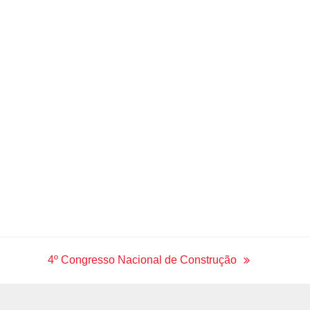
o
r
r
I
e
k
a
n
m
4º Congresso Nacional de Construção
next
post: