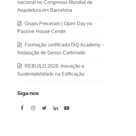
nacional no Congresso Mundial de
Arquitetura em Barcelona
Grupo Preceram | Open Day no
Passive House Center
Formação certificada ISQ Academy –
Instalação de Gesso Cartonado
REBUILD 2026: Inovação e
Sustentabilidade na Edificação
Siga-nos
F
I
T
L
Y
a
n
w
i
o
c
s
i
n
u
e
t
t
k
t
b
a
t
e
u
o
g
e
d
b