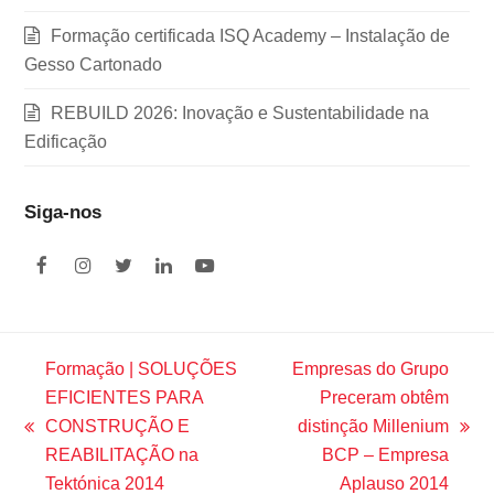
Formação certificada ISQ Academy – Instalação de
Gesso Cartonado
REBUILD 2026: Inovação e Sustentabilidade na
Edificação
Siga-nos
F
I
T
L
Y
a
n
w
i
o
c
s
i
n
u
e
t
t
k
t
b
a
t
e
u
o
g
e
d
b
Formação | SOLUÇÕES
Empresas do Grupo
o
r
r
I
e
EFICIENTES PARA
Preceram obtêm
k
a
n
m
CONSTRUÇÃO E
distinção Millenium
previous
next
REABILITAÇÃO na
BCP – Empresa
post:
post:
Tektónica 2014
Aplauso 2014