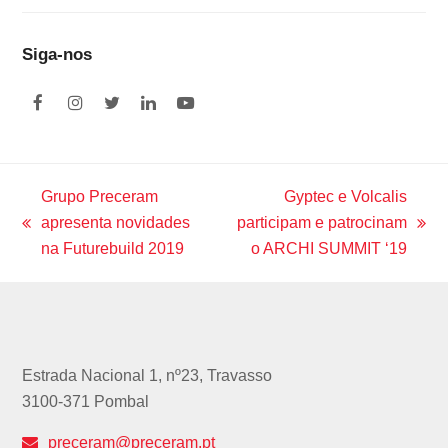
Siga-nos
F
I
T
L
Y
a
n
w
i
o
c
s
i
n
u
e
t
t
k
t
b
a
t
e
u
o
g
e
d
b
Grupo Preceram
Gyptec e Volcalis
o
r
r
I
e
apresenta novidades
participam e patrocinam
k
a
n
previous
next
m
na Futurebuild 2019
o ARCHI SUMMIT ‘19
post:
post:
Estrada Nacional 1, nº23, Travasso
3100-371 Pombal
preceram@preceram.pt