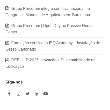
Grupo Preceram integra comitiva nacional no
Congresso Mundial de Arquitetura em Barcelona
Grupo Preceram | Open Day no Passive House
Center
Formação certificada ISQ Academy – Instalação de
Gesso Cartonado
REBUILD 2026: Inovação e Sustentabilidade na
Edificação
Siga-nos
F
I
T
L
Y
a
n
w
i
o
c
s
i
n
u
e
t
t
k
t