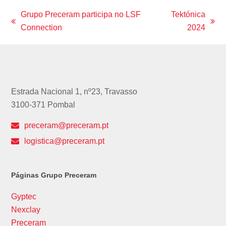
b
a
t
e
u
o
g
e
d
b
Grupo Preceram participa no LSF
Tektónica
o
r
r
I
e
previous
next
Connection
2024
k
a
n
m
post:
post:
Estrada Nacional 1, nº23, Travasso
3100-371 Pombal
preceram@preceram.pt
logistica@preceram.pt
Páginas Grupo Preceram
Gyptec
Nexclay
Preceram