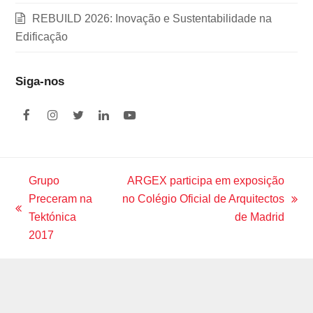
REBUILD 2026: Inovação e Sustentabilidade na
Edificação
Siga-nos
F
I
T
L
Y
a
n
w
i
o
c
s
i
n
u
e
t
t
k
t
b
a
t
e
u
o
g
e
d
b
Grupo
ARGEX participa em exposição
o
r
r
I
e
Preceram na
no Colégio Oficial de Arquitectos
k
a
n
next
m
previous
Tektónica
de Madrid
post:
post:
2017