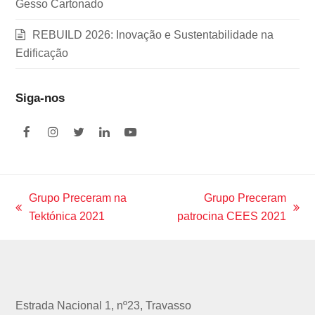
Gesso Cartonado
REBUILD 2026: Inovação e Sustentabilidade na
Edificação
Siga-nos
F
I
T
L
Y
a
n
w
i
o
c
s
i
n
u
e
t
t
k
t
b
a
t
e
u
o
g
e
d
b
Grupo Preceram na
Grupo Preceram
o
r
r
I
e
previous
next
Tektónica 2021
patrocina CEES 2021
k
a
n
m
post:
post:
Estrada Nacional 1, nº23, Travasso