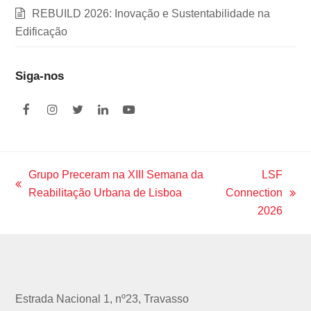
REBUILD 2026: Inovação e Sustentabilidade na
Edificação
Siga-nos
F
I
T
L
Y
a
n
w
i
o
c
s
i
n
u
e
t
t
k
t
b
a
t
e
u
o
g
e
d
b
Grupo Preceram na XIII Semana da
LSF
o
r
r
I
e
previous
Reabilitação Urbana de Lisboa
Connection
k
a
n
next
m
post:
2026
post:
Estrada Nacional 1, nº23, Travasso