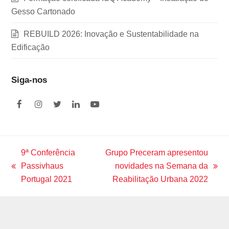
Gesso Cartonado
REBUILD 2026: Inovação e Sustentabilidade na
Edificação
Siga-nos
F
I
T
L
Y
a
n
w
i
o
c
s
i
n
u
e
t
t
k
t
b
a
t
e
u
o
g
e
d
b
9ª Conferência
Grupo Preceram apresentou
o
r
r
I
e
Passivhaus
novidades na Semana da
k
a
n
previous
next
m
Portugal 2021
Reabilitação Urbana 2022
post:
post: