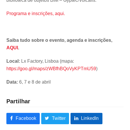
biblioteca de objetos BIM – Gyptec/Volcalis.
Programa e inscrições, aqui.
Saiba tudo sobre o evento, agenda e inscrições,
AQUI
.
Local:
Lx Factory, Lisboa (mapa:
https://goo.gl/maps/zWBfhBQoVyKPTmU59
)
Data:
6, 7 e 8 de abril
Partilhar
Facebook
Twitter
LinkedIn