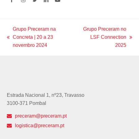
F
I
T
L
Y
a
n
w
i
o
c
s
i
n
u
e
t
t
k
t
b
a
t
e
u
o
g
e
d
b
Grupo Preceram na
Grupo Preceram no
o
r
r
I
e
Concreta | 20 a 23
LSF Connection
k
a
n
previous
next
m
novembro 2024
2025
post:
post:
Estrada Nacional 1, nº23, Travasso
3100-371 Pombal
preceram@preceram.pt
logistica@preceram.pt