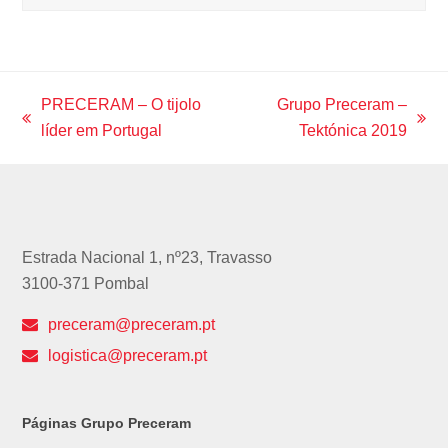
PRECERAM – O tijolo
Grupo Preceram –
previous
next
líder em Portugal
Tektónica 2019
post:
post:
Estrada Nacional 1, nº23, Travasso
3100-371 Pombal
preceram@preceram.pt
logistica@preceram.pt
Páginas Grupo Preceram