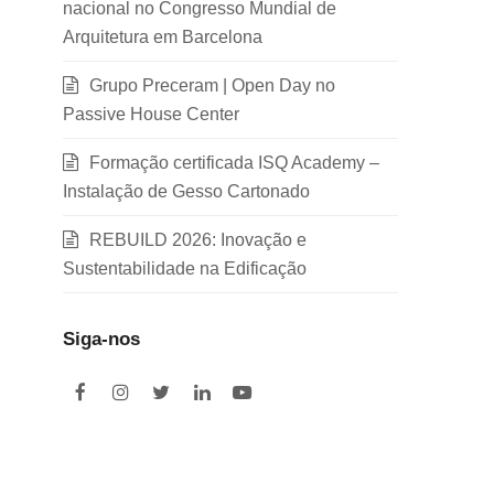
nacional no Congresso Mundial de
Arquitetura em Barcelona
Grupo Preceram | Open Day no
Passive House Center
Formação certificada ISQ Academy –
Instalação de Gesso Cartonado
REBUILD 2026: Inovação e
Sustentabilidade na Edificação
Siga-nos
F
I
T
L
Y
a
n
w
i
o
c
s
i
n
u
e
t
t
k
t
b
a
t
e
u
o
g
e
d
b