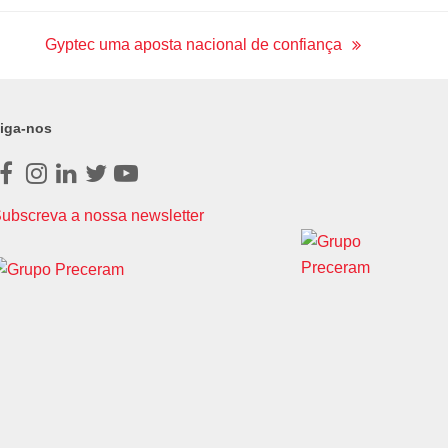
o
r
r
I
e
k
a
n
Gyptec uma aposta nacional de confiança
m
next
post:
iga-nos
Facebook
Instagram
LinkedIn
Twitter
Youtube
ubscreva a nossa newsletter