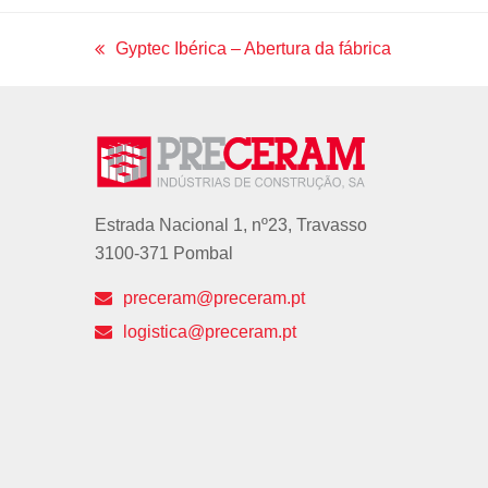
Gyptec Ibérica – Abertura da fábrica
previous
post:
Estrada Nacional 1, nº23, Travasso
3100-371 Pombal
preceram@preceram.pt
logistica@preceram.pt