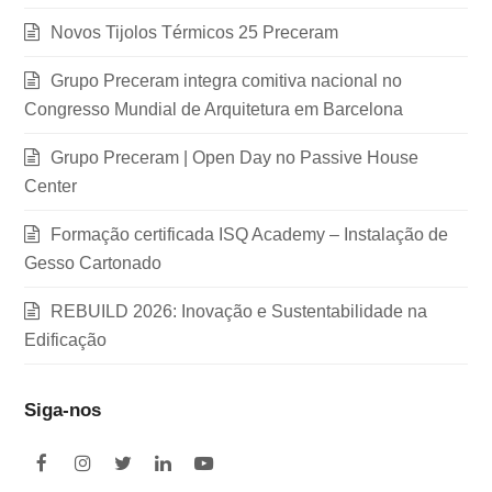
Novos Tijolos Térmicos 25 Preceram
Grupo Preceram integra comitiva nacional no
Congresso Mundial de Arquitetura em Barcelona
Grupo Preceram | Open Day no Passive House
Center
Formação certificada ISQ Academy – Instalação de
Gesso Cartonado
REBUILD 2026: Inovação e Sustentabilidade na
Edificação
Siga-nos
F
I
T
L
Y
a
n
w
i
o