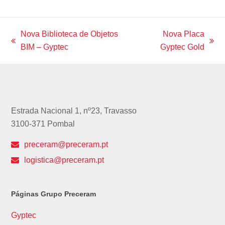
c
s
i
n
u
e
t
t
k
t
b
a
t
e
u
o
g
e
d
b
Nova Biblioteca de Objetos
Nova Placa
o
r
r
I
e
previous
next
BIM – Gyptec
Gyptec Gold
k
a
n
m
post:
post:
Estrada Nacional 1, nº23, Travasso
3100-371 Pombal
preceram@preceram.pt
logistica@preceram.pt
Páginas Grupo Preceram
Gyptec