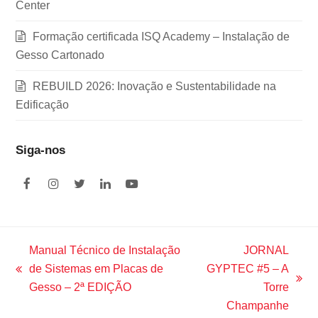
Center
Formação certificada ISQ Academy – Instalação de
Gesso Cartonado
REBUILD 2026: Inovação e Sustentabilidade na
Edificação
Siga-nos
F
I
T
L
Y
a
n
w
i
o
c
s
i
n
u
e
t
t
k
t
b
a
t
e
u
o
g
e
d
b
Manual Técnico de Instalação
JORNAL
o
r
r
I
e
de Sistemas em Placas de
GYPTEC #5 – A
k
a
n
previous
m
next
Gesso – 2ª EDIÇÃO
Torre
post:
post:
Champanhe