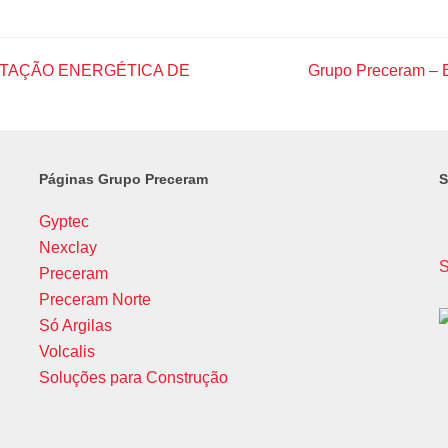
BILITAÇÃO ENERGÉTICA DE
Grupo Preceram – B
next
post:
Páginas Grupo Preceram
S
Gyptec
Nexclay
S
Preceram
Preceram Norte
Só Argilas
Volcalis
Soluções para Construção