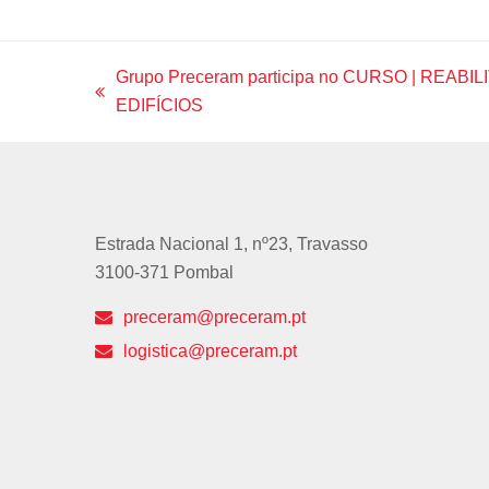
Grupo Preceram participa no CURSO | REA
previous
EDIFÍCIOS
post:
Estrada Nacional 1, nº23, Travasso
3100-371 Pombal
preceram@preceram.pt
logistica@preceram.pt