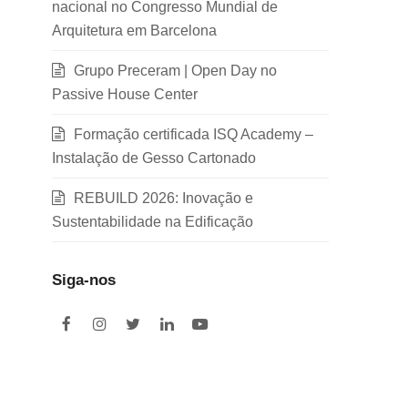
nacional no Congresso Mundial de
Arquitetura em Barcelona
Grupo Preceram | Open Day no
Passive House Center
Formação certificada ISQ Academy –
Instalação de Gesso Cartonado
REBUILD 2026: Inovação e
Sustentabilidade na Edificação
Siga-nos
F
I
T
L
Y
a
n
w
i
o
c
s
i
n
u
e
t
t
k
t
b
a
t
e
u
o
g
e
d
b