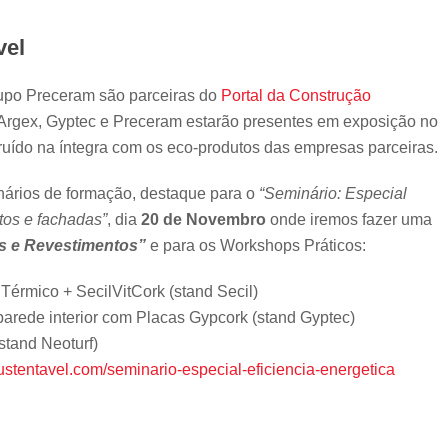
vel
upo Preceram são parceiras do
Portal da Construção
 Argex, Gyptec e Preceram estarão presentes em exposição no
uído na íntegra com os eco-produtos das empresas parceiras.
ários de formação, destaque para o
“Seminário: Especial
tos e fachadas”
, dia
20 de Novembro
onde iremos fazer uma
s e Revestimentos”
e para os Workshops Práticos:
érmico + SecilVitCork (stand Secil)
arede interior com Placas Gypcork (stand Gyptec)
stand Neoturf)
stentavel.com/seminario-especial-eficiencia-energetica