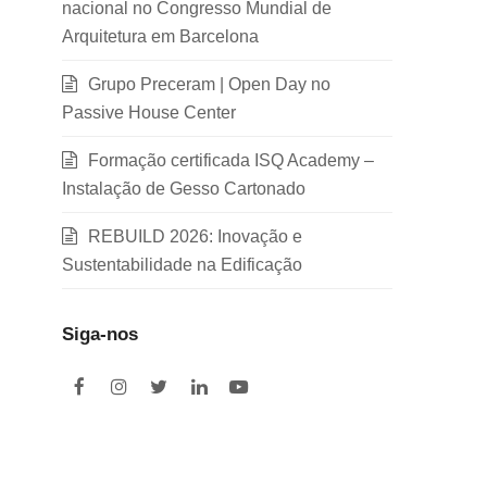
nacional no Congresso Mundial de
Arquitetura em Barcelona
Grupo Preceram | Open Day no
Passive House Center
Formação certificada ISQ Academy –
Instalação de Gesso Cartonado
REBUILD 2026: Inovação e
Sustentabilidade na Edificação
Siga-nos
F
I
T
L
Y
a
n
w
i
o
c
s
i
n
u
e
t
t
k
t
b
a
t
e
u
o
g
e
d
b