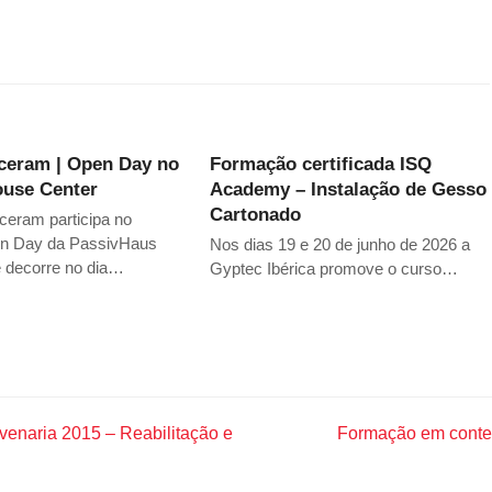
ceram | Open Day no
Formação certificada ISQ
ouse Center
Academy – Instalação de Gesso
Cartonado
eram participa no
n Day da PassivHaus
Nos dias 19 e 20 de junho de 2026 a
e decorre no dia…
Gyptec Ibérica promove o curso…
venaria 2015 – Reabilitação e
Formação em contex
next
post: